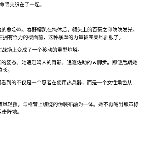
宿命感交织在了一起。
气的悲🙂鸣。春野樱趴在掩体后，额头上的百豪之印隐隐发光。
但在拥有怪力的樱面前，这种暴虐的力量被完美地驯服了。
在战场上变成了一个移动的重型炮塔。
者的姿态。她追赶鸣人的背影，追逐佐助的🔥脚步。即便后期她
拉长。
们看到的不仅是一个忍者在使用热兵器，而是一个女性角色从
随风轻摆，与枪管上缠绕的伪装布融为一体。她不再喊出那声标
狙击阵地。