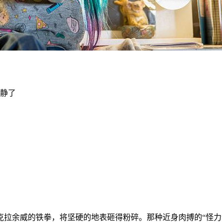
安静了
克拉余威的铁拳，将坚硬的地表砸得粉碎。那种近身肉搏的“怪力