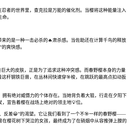
。在忍者的世界里，查克拉是万能的催化剂。当樱将这种能量注入
生命。
。
带来的是一种一击必杀的🔥肃杀感。当佐助还在计算千鸟的释放
”的爽快感。
差巨大的皮肤，正是为了追求这种冲突感。而春野樱本身的力量
着这杆钢铁巨兽，在丛林间快速穿🎯梭，在跳跃的最高点扣动扳
、拥有绝对威慑力的个体存在。当她背负着大狙，行走在夕阳下
，宣告着樱在战场上绝对的领主地💡位。
、反差😀”的渴望。它让我们看到了一个不🎯一样的春野樱——
曾在樱花树下哭泣的女孩，最终成为了在硝烟中从容推弹上膛的