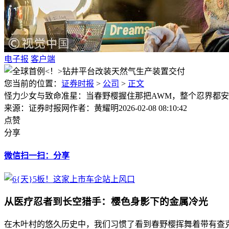
电子报
客户端
您当前的位置：
证券时报
>
公司
>
正文
怪力少女与致命准星：当春野樱握住那把AWM，整个忍界都
来源：证券时报网
作者：黄耀明
2026-02-08 08:10:42
点赞
分享
微信扫一扫：分享
从医疗忍者到长空猎手：樱色身影下的金属冷光
在木叶村的悠久历史中，我们习惯了看到春野樱挥舞着带有查