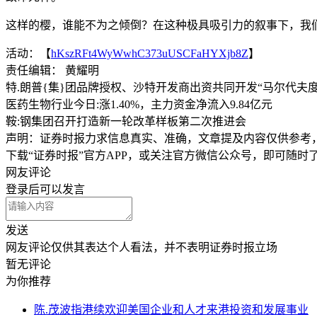
这样的樱，谁能不为之倾倒？在这种极具吸引力的叙事下，我们
活动：【
hKszRFt4WyWwhC373uUSCFaHYXjb8Z
】
责任编辑： 黄耀明
特.朗普{集}团品牌授权、沙特开发商出资共同开发“马尔代夫度
医药生物行业今日:涨1.40%，主力资金净流入9.84亿元
鞍:钢集团召开打造新一轮改革样板第二次推进会
声明：证券时报力求信息真实、准确，文章提及内容仅供参考
下载“证券时报”官方APP，或关注官方微信公众号，即可随
网友评论
登录
后可以发言
发送
网友评论仅供其表达个人看法，并不表明证券时报立场
暂无评论
为你推荐
陈.茂波指港续欢迎美国企业和人才来港投资和发展事业