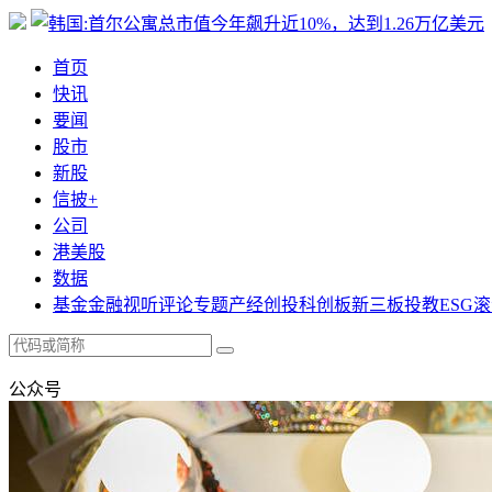
首页
快讯
要闻
股市
新股
信披+
公司
港美股
数据
基金
金融
视听
评论
专题
产经
创投
科创板
新三板
投教
ESG
滚
公众号