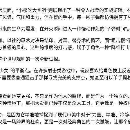
层面，“小樱吃大🌸狙”则展现出了一种令人战栗的实战逻辑
于风偏、气压和重力，但在樱的手中，每一颗子弹都仿佛拥有了
带来的生命力爆发，在开火瞬间进入一种慢动作般的“子弹时间”
。以往的忍术对决是结印、对轰、替身术的循环，而“狙击樱”
首领的眉心。这种跨维度的打击感，赋予了角色一种“降维打击
这个世界规则的一次全新试探。
美少女”的平衡点。在许多射击类游戏中，玩家喜欢给角色换上反
她不需要像普通狙击手那样寻找完美的支撑点，她甚至可以单手提
望看到她变🔥强，不只是作为他人的羁绊，而是作为一个独立的
种情境下，那把大🌸狙已经不仅是杀人工具，它更像是一种权杖
力，是因为它精准地捕捉到了现代审美中对于“力量、精准、冷静
仅是一场跨界的狂欢，更是一次对经典角色的二次赋能，让那个