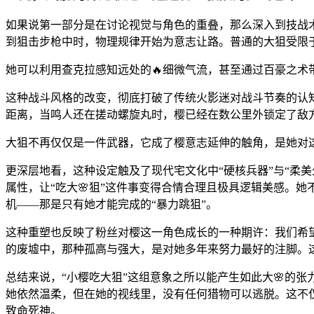
如果说第一部分是在讨论视觉与角色的重叠，那么深入到技战术
到狙击步枪中时，物理规律开始为意志让路。普通的大狙受限
她可以利用查克拉感知远处的🔥细微气流，甚至通过百豪之术
这种战斗风格的改变，彻底打破了传统火影迷对战斗节奏的认知
距离，当鸣人还在搓动螺旋丸时，樱已经在数公里外锁定了敌方
大狙不再仅仅是一件武器，它成了樱意志延伸的触角，是她对
更深层地看，这种设定触及了现代宅文化中“硬核兵器”与“柔
属性，让“吃大🌸狙”这件事变得合情合理且极具逻辑美感。
机——那是只有她才能完成的“暴力跳狙”。
这种重塑也反映了粉丝对樱这一角色成长的一种期许：我们希
的废墟中，那种孤高与强大，是对她多年来努力最好的注脚。这
总结来说，“小樱吃大狙”这组意象之所以能产生如此大🌸的张
她依然温柔，但在她的视线里，没有任何猎物可以逃脱。这不
致命死神。