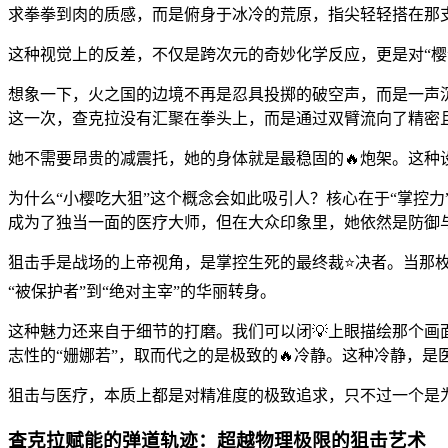
求拳拳到肉的质感，而是俯身于冰冷的荒原，指尖轻轻搭在那支
这种视觉上的反差，不仅是跨次元的奇妙化学反应，更是对“樱
想象一下，火之国的边境不再是忍具投掷的破空声，而是一声沉
这一次，查克拉没有汇聚在拳头上，而是通过双臂流向了精密且
她不需要昂贵的减震托，她的身体就是最稳固的🔥炮架。这种
为什么“小樱吃大狙”这个概念会如此吸引人？核心在于“掌控
成为了独当一面的医疗大师，但在大众印象里，她依然是防御与
狙击手是战场的上帝视角，是掌控生死的最终裁⭐决者。当那枚
“被保护者”到“绝对主宰”的华丽转身。
这种魅力还来自于细节的打磨。我们可以闭💡上眼描绘那个
志性的“姗娜若”，取而代之的是极致的🔥冷静。这种冷静，
狙击与医疗，本质上都是对精准度的极致追求，只不过一个是
查克拉赋能的弹道轨迹：超越物理极限的狙击艺术