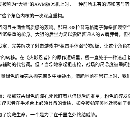
被称为“大狙”的AWM扳🤔机上时，一种前所未有的违和感与
”这个角色内核的一次深度重构。
闷且充满金属质感的轰鸣。那是.338拉普马格南子弹😀撕裂空
沉😀重的枪身。大狙的后坐力足以震碎普通人的🔥肩胛骨，
设定，完美解决了射击游戏中“狙击手体弱”的短板，让这个角色
力”的转移。在《火影忍者》的原作逻辑里，樱一直处于一种追赶
辅助的代名词。但📌当🙂她拿起狙击枪，战场的尺🙂度被瞬间
墨绿色的弹壳从抛壳窗📝中弹😀出，清脆地落在岩石上时，我
画面：樱那双碧绿色的瞳孔死死盯着八倍镜后的准星，粉色的碎发
是医疗忍者在手术台上必须具备的素质，如今被🤔完美地迁移到了
为了挽救生命，一个是为了在千里之外终结威胁。