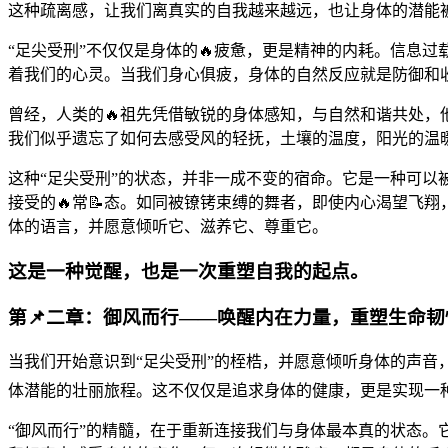
这种疏离感，让我们离真实的自我越来越远，也让身体的潜能被
“足尖受刑”不仅仅是身体的🔥疲惫，更是精神的内耗。信息
着我们的心灵。当我们身心俱疲，身体的自然反应就是防御和收
曾经，人类的🔥祖先凭借敏锐的身体感知，与自然和谐共处，
我们似乎遗忘了如何去感受风的轻抚，土壤的温度，阳光的温暖
这种“足尖受刑”的状态，并非一成不变的宿命。它是一种可
接受的🔥常📝态。如同被镣铐束缚的舞者，即使内心渴望飞
体的语言，并愿意倾听它、滋养它、尊重它。
这是一种觉醒，也是一次重塑自我的起点。
第📌二章：御风而行——唤醒内在力量，重塑生命韧
当我们开始意识到“足尖受刑”的桎梏，并愿意倾听身体的声音
体潜能的壮丽旅程。这不仅仅是追求身体的健康，更是实现一
“御风而行”的精髓，在于重新连接我们与身体最本真的状态。它