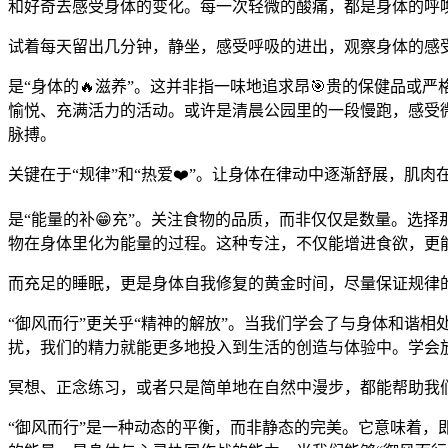
和好奇去感受身体的变化。每一次轻微的酸痛，都是身体的呼
试着每天留出几分钟，静坐，感受呼吸的进出，观察身体的感
是“身体的🔥滋养”。这并非指一味地追求昂🎯贵的保健品
愉悦、充满活力的活动。或许是清晨公园里的一段慢跑，感受
脉搏。
关键在于“规律”和“热爱❤️”。让身体在律动中逐渐舒展，肌
是“能量的补😁充”。关注食物的品质，而非仅仅是数量。选
物在身体里化为能量的过程。这种专注，不仅能增进食欲，更
而充足的睡眠，更是身体自我修复的黄金时间，尽量保证规律
“御风而行”更关乎“精神的解放”。当我们学会了与身体和谐
扰，我们的精力就能更多地投入到生活的创造与体验中。学会放
冥想、正念练习，或者只是简单地在自然中漫步，都能帮助我
“御风而行”是一种动态的平衡，而非静态的完美。它意味着，