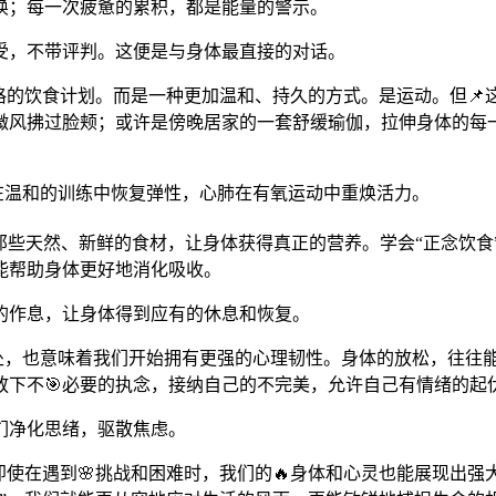
唤；每一次疲惫的累积，都是能量的警示。
受，不带评判。这便是与身体最直接的对话。
或严格的饮食计划。而是一种更加温和、持久的方式。是运动。但
微风拂过脸颊；或许是傍晚居家的一套舒缓瑜伽，拉伸身体的每
肉在温和的训练中恢复弹性，心肺在有氧运动中重焕活力。
择那些天然、新鲜的食材，让身体获得真正的营养。学会“正念饮
能帮助身体更好地消化吸收。
的作息，让身体得到应有的休息和恢复。
相处，也意味着我们开始拥有更强的心理韧性。身体的放松，往往能
下不🎯必要的执念，接纳自己的不完美，允许自己有情绪的起伏
们净化思绪，驱散焦虑。
即使在遇到🌸挑战和困难时，我们的🔥身体和心灵也能展现出