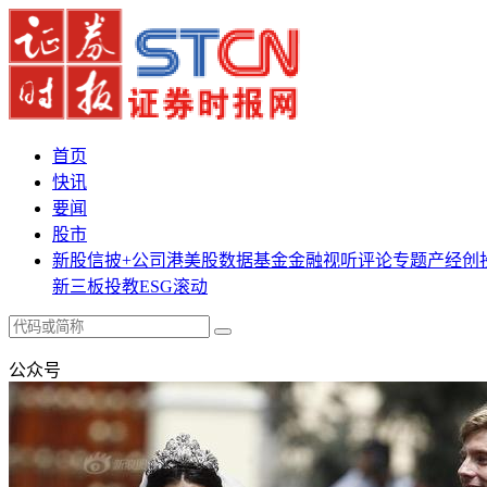
首页
快讯
要闻
股市
新股
信披+
公司
港美股
数据
基金
金融
视听
评论
专题
产经
创
新三板
投教
ESG
滚动
公众号