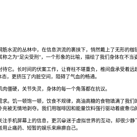
钢筋水泥的丛林中，在信息洪流的裹挟下，悄然戴上了无形的枷
其称之为“足尖受刑”，一个形象的比喻，描绘了我们身体在不当
对待它。长时间的伏案工作，让脊柱不堪重负，椎间盘承受着远
体态，更挤压了内脏空间，阻碍了气血的畅通。
肌肉僵硬，关节失灵，身体的每一个角落都在抗议。
需求。饥一顿饱一顿，饮食不规律，高油高糖的食物填满了我们
补充被无情地剥夺。我们用咖啡因和能量饮料强行驱动着疲惫🤔
关注手机屏幕上的信息，更沉😀迷于虚拟世界的互动，却很少静
者用止痛药、短暂的娱乐来麻痹自己。