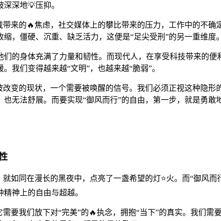
深深地💡压抑。
过载带来的🔥焦虑，社交媒体上的攀比带来的压力，工作中的不
缩，僵硬、沉重、缺乏活力，这便是“足尖受刑”的另一重维度
他们的身体充满了力量和韧性。而现代人，在享受科技带来的便
。我们变得越来越“文明”，也越来越“脆弱”。
以被改变的现状，一个需要被唤醒的信号。我们必须正视这种隐形
翔，也无法舒展。而要实现“御风而行”的自由，第一步，就是勇敢
性
，就如同在漫长的黑夜中，点亮了一盏希望的灯⭐火。而“御风而
种精神上的自由与超越。
需要我们放下对“完美”的🔥执念，拥抱“当下”的真实。我们需