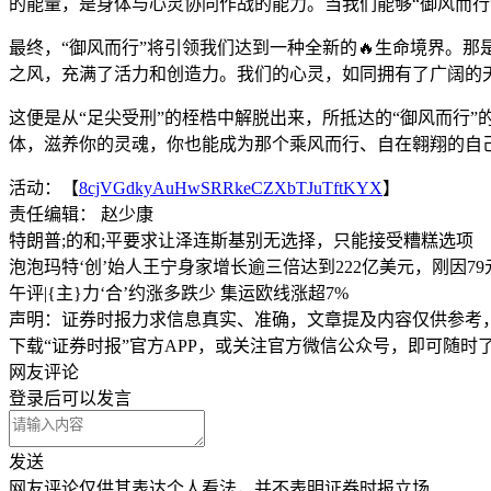
的能量，是身体与心灵协同作战的能力。当我们能够“御风而行
最终，“御风而行”将引领我们达到一种全新的🔥生命境界。
之风，充满了活力和创造力。我们的心灵，如同拥有了广阔的
这便是从“足尖受刑”的桎梏中解脱出来，所抵达的“御风而行
体，滋养你的灵魂，你也能成为那个乘风而行、自在翱翔的自
活动：【
8cjVGdkyAuHwSRRkeCZXbTJuTftKYX
】
责任编辑： 赵少康
特朗普;的和;平要求让泽连斯基别无选择，只能接受糟糕选项
泡泡玛特‘创’始人王宁身家增长逾三倍达到222亿美元，刚因79
午评|{主}力‘合’约涨多跌少 集运欧线涨超7%
声明：证券时报力求信息真实、准确，文章提及内容仅供参考
下载“证券时报”官方APP，或关注官方微信公众号，即可随
网友评论
登录
后可以发言
发送
网友评论仅供其表达个人看法，并不表明证券时报立场