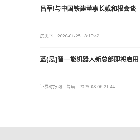
吕军!与中国铁建董事长戴和根会谈
房天下
2026-01-25 18:17:42
蓝{思}智—能机器人新总部即将启用
证券时报网
曹晨
2025-08-05 21:44