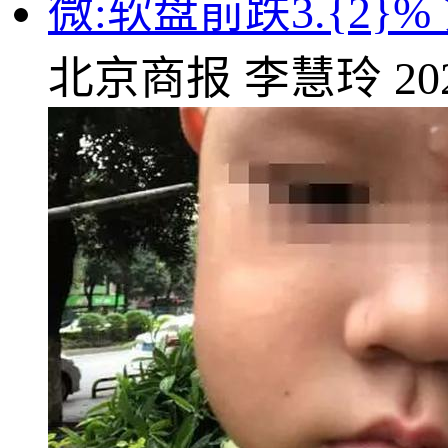
微:软盘前跌3.{2
北京商报
李慧玲
20