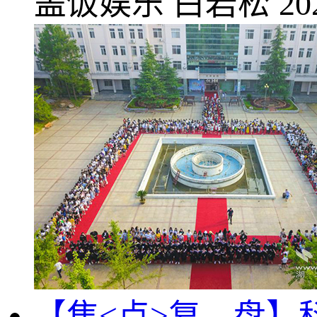
盖饭娱乐
白岩松
20
【焦<点>复—盘】