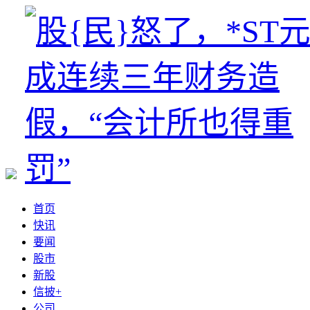
首页
快讯
要闻
股市
新股
信披+
公司