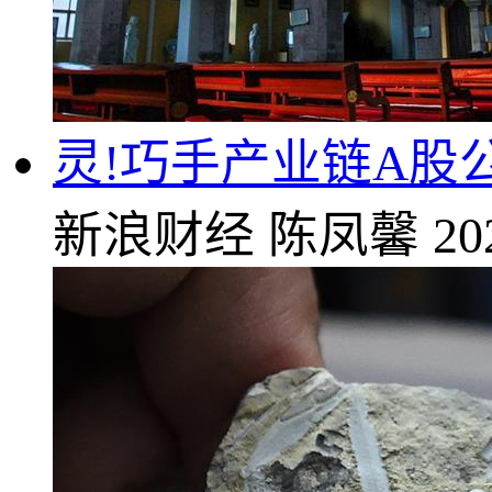
灵!巧手产业链A股
新浪财经
陈凤馨
20