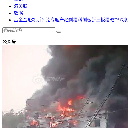
港美股
数据
基金
金融
视听
评论
专题
产经
创投
科创板
新三板
投教
ESG
滚
公众号