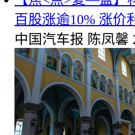
百股涨逾10% 涨
中国汽车报
陈凤馨