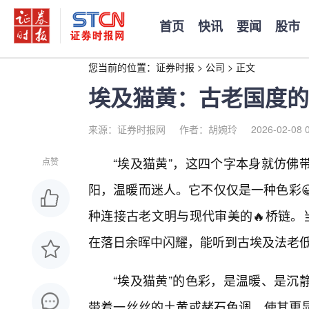
首页
快讯
要闻
股市
您当前的位置：
证券时报
>
公司
>
正文
埃及猫黄：古老国度的
来源：证券时报网
作者：胡婉玲
2026-02-08 
“埃及猫黄”，这四个字本身就仿佛
点赞
阳，温暖而迷人。它不仅仅是一种色彩
种连接古老文明与现代审美的🔥桥链。
在落日余晖中闪耀，能听到古埃及法老
“埃及猫黄”的色彩，是温暖、是沉
带着一丝丝的土黄或赭石色调，使其更