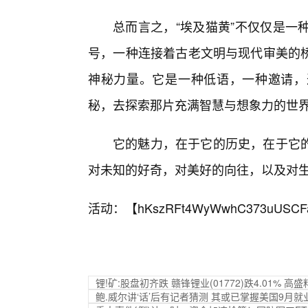
总而言之，“埃及猫黄”不仅仅是一
号，一种连接着古老文明与现代审美的
神秘力量。它是一种低语，一种邀请，
秘，去探索那片充满智慧与想象力的世
它的魅力，在于它的历史，在于它
对未知的好奇，对美好的向往，以及对
活动：【
hKszRFt4WyWwhC373uUSCF
锂!矿:股盘初齐跌 赣锋锂业(01772)跌4.01%
鲍.威尔讲‘话’后有记者猜测 其或已掌握美国9月就