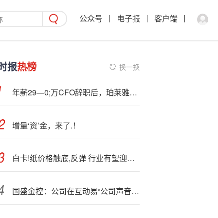
公众号
电子报
客户端
时报
热榜
换一换
年薪29—0;万CFO辞职后，珀莱雅新聘毕马威&欧莱雅背景CFO!
增量‘资’金，来了.！
白卡!纸价格触底,反弹 行业有望迎盈利修复
国盛金控：公司在互动易“公司声音‘”’栏目定期!公布每月月末的股东人数