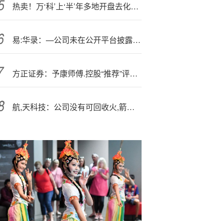
热卖！万‘科’上‘半’年多地开盘去化超九成，销售回款率超100%
易:华录：—公司未在公开平台披露数据要素业务相关订单量信息
方正证券：予康师傅.控股“推荐”评级 重视股东回报保持高分红比例
航,天科技：公司没有可回收火,箭业务