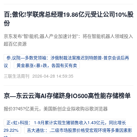
百;傲化!学联席总经理19.86亿元受让公司10%股
份
京东发布“智!能机;器人产业加速计划”：将在智能机器人领域投入
超百亿资源
参,议院—多数党领袖：涉俄制裁法案推迟到特朗普-普京会谈后再
议
黄金暴涨<暴>跌，各国有买有卖
三联生活周刊
2026-04-28 14:59:35
京—东云云海AI存储跻身IO500高性能存储榜单
报价3?45?亿美元，美国新创企业拟收购谷歌浏览器
正<虹>科技： 1-9月累计实现生猪销售收入1.43亿元，同比增长
29.22%
吉大通信:：,二级市场股票价格受宏观环境等多重因素影