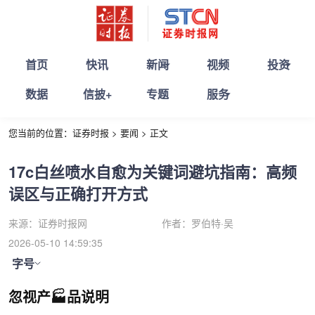
首页
快讯
新闻
视频
投资
数据
信披+
专题
服务
您当前的位置：
证券时报
>
要闻
>
正文
17c白丝喷水自愈为关键词避坑指南：高频
误区与正确打开方式
来源：
证券时报网
作者：
罗伯特·吴
2026-05-10 14:59:35
字号
忽视产🏭品说明