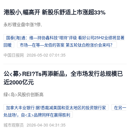
港股小,幅高开 新股乐舒适上市涨超33%
永杉锂业盘中涨?停,
国泰{海}通：维—持协鑫科技“增持”评级 看好公司25H2业绩将显著
回暖
市场—在等—龙佰的答案 第五轮钛白粉涨价会来吗？
中国日报网
2026-05-02 07:01:35
公<募>REI?Ts再添新品，全市场发行总规模已
近2000亿元
绿<岛>风股价创新高
加拿大丰业银行:据!悉裁减美国和亚太地区的投资银行家
在另一
处战场!，自<主>品牌同样在赢得胜利
城市观察员
2026-04-30 04:31:35