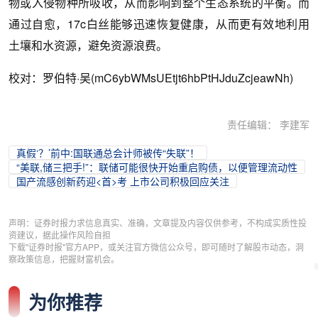
物或入侵物种所吸收，从而影响到整个生态系统的平衡。而
通过自愈，17c白丝能够迅速恢复健康，从而更有效地利用
土壤和水资源，避免资源浪费。
校对：罗伯特·吴(mC6ybWMsUEtjt6hbPtHJduZcjeawNh)
责任编辑： 李建军
真假‘？’前中:国联通总会计师被传“失联”！
“美联,储三把手!”：联储可能很快开始重启购债，以便管理流动性
国产流感创新药迎<首>考 上市公司积极回应关注
声明：证券时报力求信息真实、准确，文章提及内容仅供参考，不构成实质性投
资建议，据此操作风险自担
下载"证券时报"官方APP，或关注官方微信公众号，即可随时了解股市动态，洞
察政策信息，把握财富机会。
为你推荐