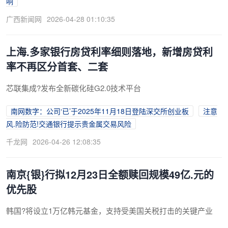
响
广西新闻网
2026-04-28 01:10:35
上海.多家银行房贷利率细则落地，新增房贷利
率不再区分首套、二套
芯联集成?发布全新碳化硅G2.0技术平台
南网数字：公司‘已’于2025年11月18日登陆深交所创业板
注意
风.险防范!交通银行提示贵金属交易风险
千龙网
2026-04-26 12:08:35
南京{银}行拟12月23日全额赎回规模49亿.元的
优先股
韩国?将设立1万亿韩元基金，支持受美国关税打击的关键产业